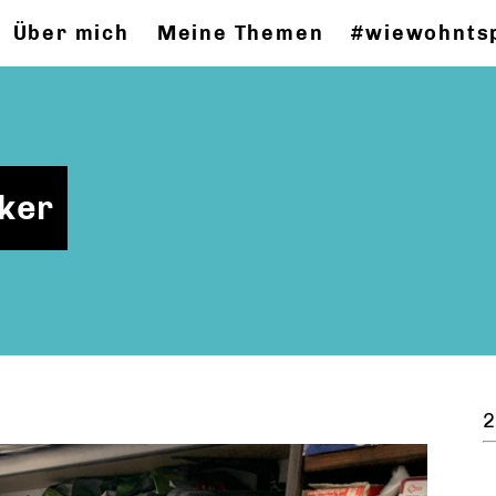
Über mich
Meine Themen
#wiewohnts
ker
2