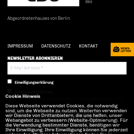
des
Abgeordnetenhauses von Berlin.
IMPRESSUM
DATENSCHUTZ
KONTAKT
NEWSLETTER ABONNIEREN
Einwilligungserklärung
Datenschutzerklärung
Cookie Hinweis
Hiermit berechtige ich die CDU Berlin zur Nutzung der Daten im Sinn
Diese Webseite verwendet Cookies, die notwendig
der nachfolgenden
Datenschutzerklärung.*
sind, um die Webseite zu nutzen. Weiterhin verwenden
wir Dienste von Drittanbietern, die uns helfen, unser
Anti-Roboter-Verifizierung
Webangebot zu verbessern (Website-Optmierung). Für
Hier klicken
die Verwendung bestimmter Dienste, benötigen wir
Ihre Einwilligung. Ihre Einwilligung können Sie jederzeit
Friendly
Captcha ⇗