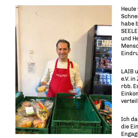
Heute
Schne
habe 
SEELE
und He
Mensch
Eindru
LAIB u
e.V. i
rbb. E
Einko
vertei
Ich da
die Ei
Engage